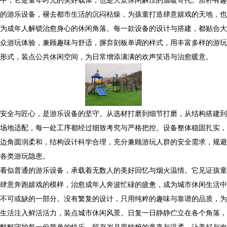
的游乐设备，褪去都市生活的沉闷枯燥，为孩童打造肆意嬉戏的天地，也
为成年人解锁治愈身心的休闲角落。每一款设备的设计与搭建，都贴合大
众游玩体验，兼顾趣味与舒适，摒弃刻板单调的样式，用丰富多样的游玩
形式，装点公共休闲空间，为日常增添满满的欢声笑语与治愈暖意。
安全与匠心，是游乐设备的坚守。从选材打磨到细节打磨，从结构搭建到
场地适配，每一处工序都经过细致考究与严格把控。设备整体稳固扎实，
边角圆润柔和，结构设计科学合理，充分兼顾游玩人群的安全需求，规避
各类游玩隐患。
看似普通的游乐设备，承载着无数人的美好回忆与烟火温情。它见证孩童
肆意奔跑嬉戏的模样，治愈成年人奔波忙碌的疲惫，成为城市休闲生活中
不可或缺的一部分。没有繁复的设计，只用纯粹的趣味与靠谱的品质，为
生活注入鲜活活力，装点城市休闲风景。日复一日静静伫立在各个角落，
默默守护每一份简单的快乐，留存岁月里纯粹的童真与温柔，让美好与欢