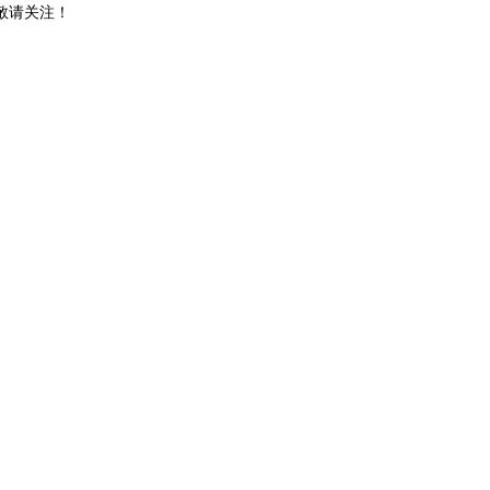
敬请关注！