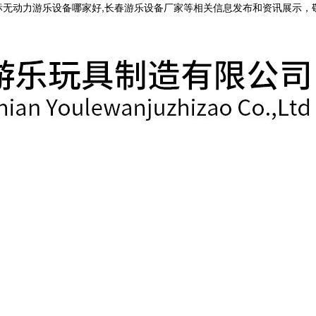
标无动力游乐设备哪家好,长春游乐设备厂家等相关信息发布和资讯展示，