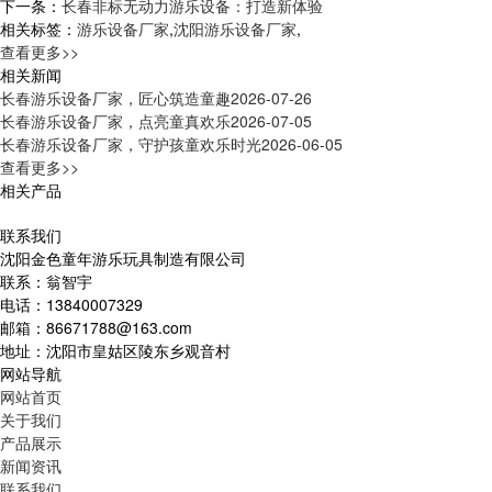
下一条：
长春非标无动力游乐设备：打造新体验
相关标签：
游乐设备厂家
,
沈阳游乐设备厂家
,
查看更多>>
相关新闻
长春游乐设备厂家，匠心筑造童趣
2026-07-26
长春游乐设备厂家，点亮童真欢乐
2026-07-05
长春游乐设备厂家，守护孩童欢乐时光
2026-06-05
查看更多>>
相关产品
联系我们
沈阳金色童年游乐玩具制造有限公司
联系：翁智宇
电话：13840007329
邮箱：86671788@163.com
地址：沈阳市皇姑区陵东乡观音村
网站导航
网站首页
关于我们
产品展示
新闻资讯
联系我们