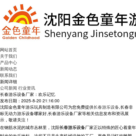
网站首页
关于我们
产品中心
新闻动态
联系我们
新闻详细
公司新闻
行业资讯
长春游乐设备厂家：欢乐记忆
发布日期：2025-8-20 21:16:00
沈阳金色童年游乐玩具制造有限公司为您免费提供
长春游乐设备
,长春非
标无动力游乐设备哪家好,长春游乐设备厂家等相关信息发布和资讯展
示，敬请关注！
在钢筋水泥的城市丛林里，沈阳
长春游乐设备
厂家正以特殊的匠心着童年
时光的欢乐地标。这些不只是生产机械设施的工厂，更像是记忆的雕塑