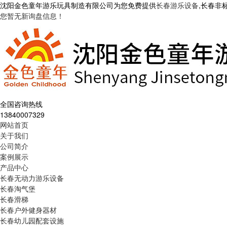
沈阳金色童年游乐玩具制造有限公司为您免费提供
长春游乐设备
,长春非
您暂无新询盘信息！
全国咨询热线
13840007329
网站首页
关于我们
公司简介
案例展示
产品中心
长春无动力游乐设备
长春淘气堡
长春滑梯
长春户外健身器材
长春幼儿园配套设施