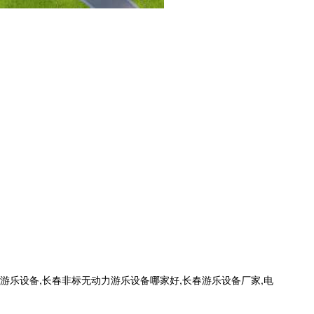
乐设备,长春非标无动力游乐设备哪家好,长春游乐设备厂家,电