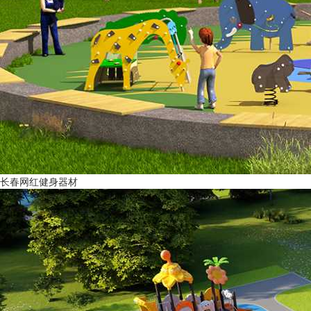
长春网红健身器材