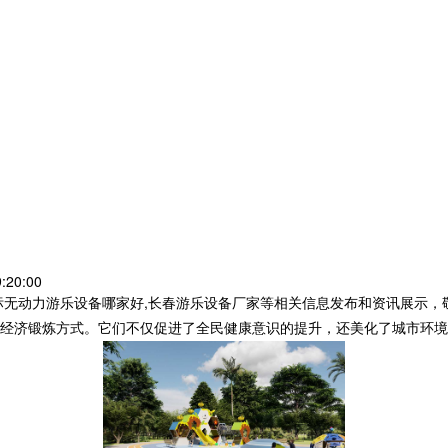
20:00
标无动力游乐设备哪家好,长春游乐设备厂家等相关信息发布和资讯展示，
经济锻炼方式。它们不仅促进了全民健康意识的提升，还美化了城市环境