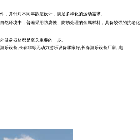
件，并针对不同年龄层设计，满足多样化的运动需求。
自然环境中，普遍采用防腐蚀、防锈处理的金属材料，具备较强的抗老化
外健身器材都是至关重要的一步。
乐设备,长春非标无动力游乐设备哪家好,长春游乐设备厂家,,电