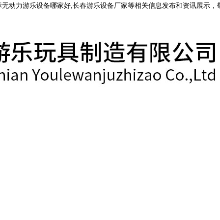
标无动力游乐设备哪家好,长春游乐设备厂家等相关信息发布和资讯展示，