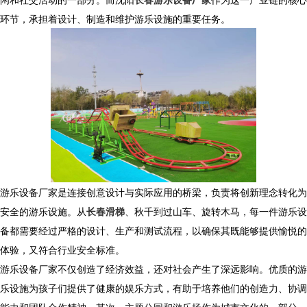
环节，承担着设计、制造和维护游乐设施的重要任务。
游乐设备厂家是连接创意设计与实际应用的桥梁，负责将创新理念转化为
安全的游乐设施。从
长春滑梯
、秋千到过山车、旋转木马，每一件游乐设
备都需要经过严格的设计、生产和测试流程，以确保其既能够提供愉悦的
体验，又符合行业安全标准。
游乐设备厂家不仅创造了经济效益，还对社会产生了深远影响。优质的游
乐设施为孩子们提供了健康的娱乐方式，有助于培养他们的创造力、协调